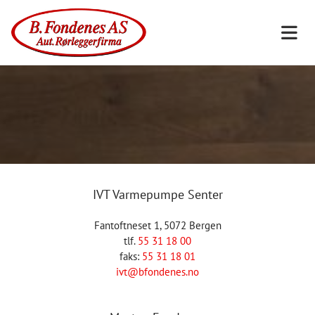
IVT Varmepumpe Senter
Fantoftneset 1, 5072 Bergen
tlf.
55 31 18 00
faks:
55 31 18 01
ivt@bfondenes.no