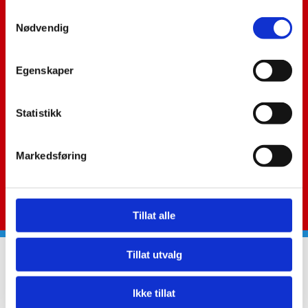
Samtykkevalg
Nødvendig
tlf.
55 31 18 00
Egenskaper
faks:
55 31 18 01
Statistikk
Markedsføring
morten@bfondenes.no
ove@bfondenes.no
Tillat alle
Tillat utvalg
Navn*
Ikke tillat