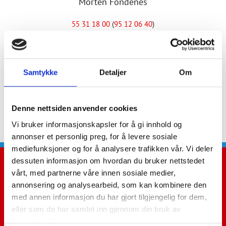
Morten Fondenes
55 31 18 00
(
95 12 06 40
)
morten@bfondenes.no
Ove Sivertsen
Samtykke
Detaljer
Om
55 31 18 00
(
48 00 75 45
)
ove@bfondenes.no
Denne nettsiden anvender cookies
Vi bruker informasjonskapsler for å gi innhold og
annonser et personlig preg, for å levere sosiale
mediefunksjoner og for å analysere trafikken vår. Vi deler
dessuten informasjon om hvordan du bruker nettstedet
vårt, med partnerne våre innen sosiale medier,
annonsering og analysearbeid, som kan kombinere den
Fantoftneset 1
med annen informasjon du har gjort tilgjengelig for dem,
5072 Bergen
eller som de har samlet inn gjennom din bruk av
tjenestene deres.